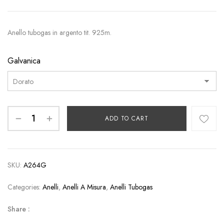
Anello tubogas in argento tit. 925m.
Galvanica
ADD TO CART
SKU:
A264G
Categories:
Anelli
,
Anelli A Misura
,
Anelli Tubogas
Share :