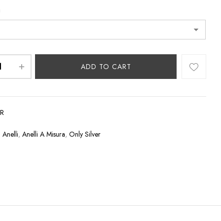
a
ADD TO CART
7R
:
Anelli
,
Anelli A Misura
,
Only Silver