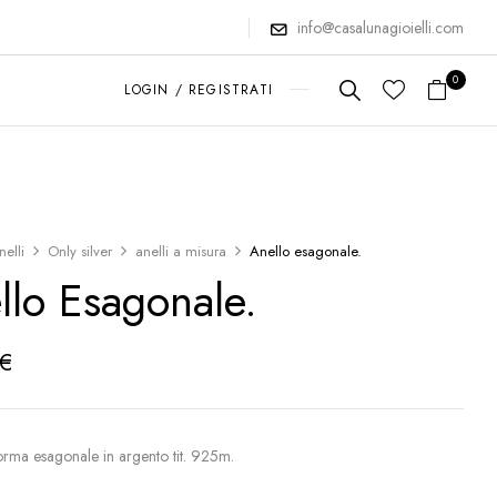
info@casalunagioielli.com
0
LOGIN / REGISTRATI
nelli
Only silver
anelli a misura
Anello esagonale.
llo Esagonale.
€
forma esagonale in argento tit. 925m.