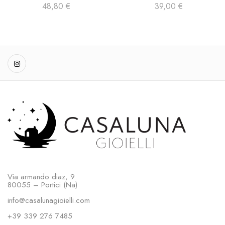
FORMA TONDA CONTORNATO
48,80
€
39,00
€
DI ZIRCONI
Via armando diaz, 9
80055 – Portici (Na)
info@casalunagioielli.com
+39 339 276 7485