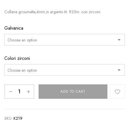
Collana groumette,4mm,in argento tit. 925m. con zirconi.
Galvanica
Colori zirconi
ADD TO CART
SKU:
K219